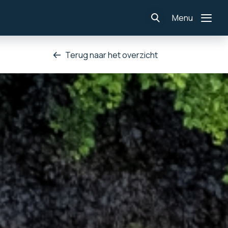
Menu
Terug naar het overzicht
Home
Nieuws
Projecten
Diensten
Over ons
Werken bij ons
Contact