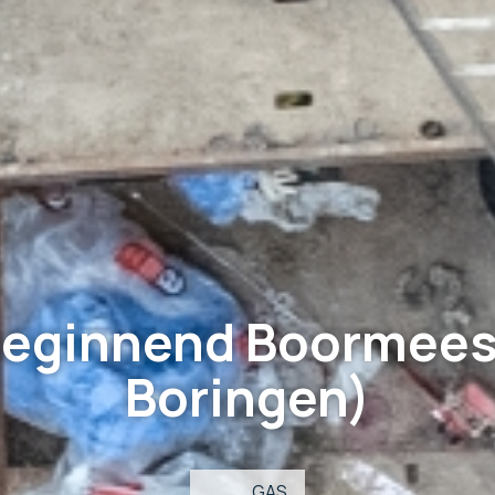
eginnend Boormees
Boringen)
GAS