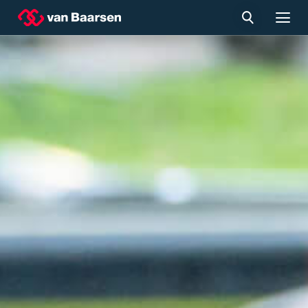
Home
Nieuws
Projecten
Diensten
Over ons
Werken bij ons
Contact