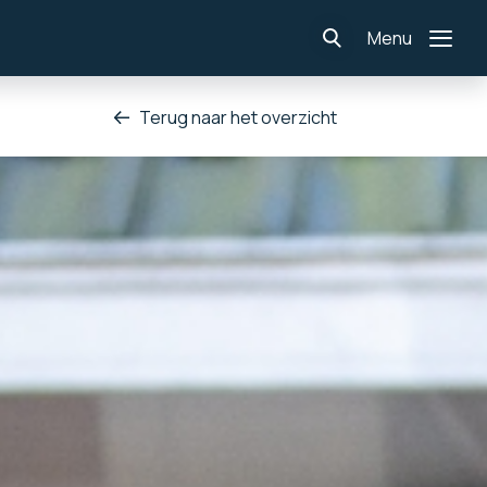
Menu
Terug naar het overzicht
Home
Nieuws
Projecten
Diensten
Over ons
Werken bij ons
Contact